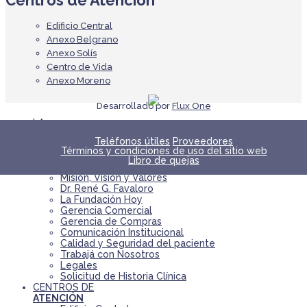
Centros de Atención
Edificio Central
Anexo Belgrano
Anexo Solís
Centro de Vida
Anexo Moreno
Desarrollado por
Flux One
LA
FUNDACIÓN
Teléfonos útiles
Proveedores
Autoridades
Términos y condiciones de uso del sitio web
Historia
Libro de quejas
Declaración de principios
Misión, Visión y Valores
Dr. René G. Favaloro
La Fundación Hoy
Gerencia Comercial
Gerencia de Compras
Comunicación Institucional
Calidad y Seguridad del paciente
Trabajá con Nosotros
Legales
Solicitud de Historia Clínica
CENTROS DE
ATENCIÓN