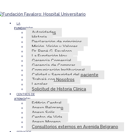
LA
FUNDACIÓN
Autoridades
Historia
Declaración de principios
Misión, Visión y Valores
Dr. René G. Favaloro
La Fundación Hoy
Gerencia Comercial
Gerencia de Compras
Comunicación Institucional
Calidad y Seguridad del paciente
Trabajá con Nosotros
Legales
Solicitud de Historia Clínica
CENTROS DE
ATENCIÓN
Edificio Central
Anexo Belgrano
Anexo Solís
Centro de Vida
Anexo Moreno
Consultorios externos en Avenida Belgrano
SERVICIOS